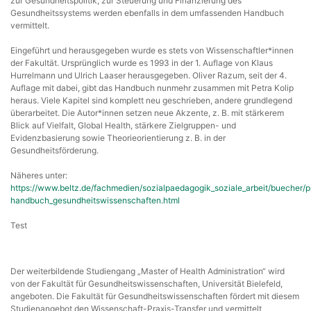
zur Gesundheitspolitik, zur Steuerung und Finanzierung des
Gesundheitssystems werden ebenfalls in dem umfassenden Handbuch
vermittelt.
Eingeführt und herausgegeben wurde es stets von Wissenschaftler*innen
der Fakultät. Ursprünglich wurde es 1993 in der 1. Auflage von Klaus
Hurrelmann und Ulrich Laaser herausgegeben. Oliver Razum, seit der 4.
Auflage mit dabei, gibt das Handbuch nunmehr zusammen mit Petra Kolip
heraus. Viele Kapitel sind komplett neu geschrieben, andere grundlegend
überarbeitet. Die Autor*innen setzen neue Akzente, z. B. mit stärkerem
Blick auf Vielfalt, Global Health, stärkere Zielgruppen- und
Evidenzbasierung sowie Theorieorientierung z. B. in der
Gesundheitsförderung.
Näheres unter:
https://www.beltz.de/fachmedien/sozialpaedagogik_soziale_arbeit/buecher/
handbuch_gesundheitswissenschaften.html
Test
Der weiterbildende Studiengang „Master of Health Administration“ wird
von der Fakultät für Gesundheitswissenschaften, Universität Bielefeld,
angeboten. Die Fakultät für Gesundheitswissenschaften fördert mit diesem
Studienangebot den Wissenschaft-Praxis-Transfer und vermittelt