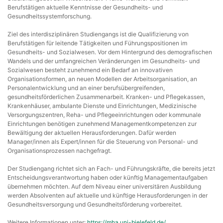
Berufstätigen aktuelle Kenntnisse der Gesundheits- und
Gesundheitssystemforschung.
Ziel des interdisziplinären Studiengangs ist die Qualifizierung von
Berufstätigen für leitende Tätigkeiten und Führungspositionen im
Gesundheits- und Sozialwesen. Vor dem Hintergrund des demografischen
Wandels und der umfangreichen Veränderungen im Gesundheits- und
Sozialwesen besteht zunehmend ein Bedarf an innovativen
Organisationsformen, an neuen Modellen der Arbeitsorganisation, an
Personalentwicklung und an einer berufsübergreifenden,
gesundheitsförderlichen Zusammenarbeit. Kranken- und Pflegekassen,
Krankenhäuser, ambulante Dienste und Einrichtungen, Medizinische
Versorgungszentren, Reha- und Pflegeeinrichtungen oder kommunale
Einrichtungen benötigen zunehmend Managementkompetenzen zur
Bewältigung der aktuellen Herausforderungen. Dafür werden
Manager/innen als Expert/innen für die Steuerung von Personal- und
Organisationsprozessen nachgefragt.
Der Studiengang richtet sich an Fach- und Führungskräfte, die bereits jetzt
Entscheidungsverantwortung haben oder künftig Managementaufgaben
übernehmen möchten. Auf dem Niveau einer universitären Ausbildung
werden Absolventen auf aktuelle und künftige Herausforderungen in der
Gesundheitsversorgung und Gesundheitsförderung vorbereitet.
Weitere Informationen unter:
https://mha.uni-bielefeld.de/