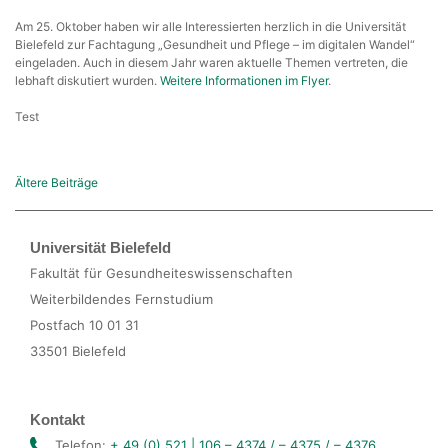
Am 25. Oktober haben wir alle Interessierten herzlich in die Universität
Bielefeld zur Fachtagung „Gesundheit und Pflege – im digitalen Wandel“
eingeladen. Auch in diesem Jahr waren aktuelle Themen vertreten, die
lebhaft diskutiert wurden.
Weitere Informationen im Flyer
.
Test
Beitragsnavigation
Ältere Beiträge
Universität Bielefeld
Fakultät für Gesundheiteswissenschaften
Weiterbildendes Fernstudium
Postfach 10 01 31
33501 Bielefeld
Kontakt
Telefon:
+ 49 (0) 521 | 106 – 4374 / – 4375 / – 4376